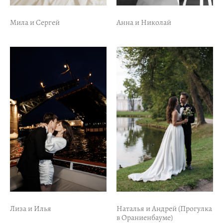
Мила и Сергей
Анна и Николай
Лиза и Илья
Наталья и Андрей (Прогулка
в Ораниенбауме)